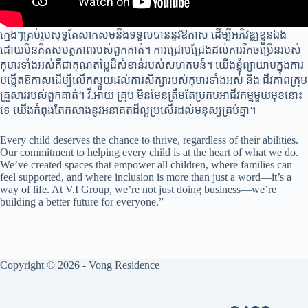
ក្មេងៗគ្រប់រូបសុទ្ធតែសាកសមនឹងទទួលបាននូវឱកាស ដើម្បីអភិវឌ្ឍខ្លួនឯង
ដោយមិនគិតសមត្ថភាពរបស់ពួកគាត់។ ការជ្រោមជ្រែងដល់ការរីកចម្រើនរបស់
កុមារទាំងអស់គឺជាគុណតម្លៃដ៏សំខាន់របស់សហគមន៍។ យើងខ្ញុំព្យាយាមក្នុងការ
បង្កើតឱកាសដើម្បីលើកស្ទួយដល់ការសិក្សារបស់កុមារទាំងអស់ និង ជីវភាពក្រុម
គ្រួសាររបស់ពួកគាត់។ វី.អាយ គ្រុប មិនមែនត្រឹមតែប្រកបអាជីវកម្មមួយមុខនោះ
ទេ យើងកំពុងតែកសាងនូវអនាគតដ៏ល្អប្រសើរដល់មនុស្សគ្រប់គ្នា។
Every child deserves the chance to thrive, regardless of their abilities.
Our commitment to helping​ every child is at the heart of what we do.
We’ve created spaces that empower all children, where families can
feel supported, and where inclusion is more than just a word—it’s a
way of life. At V.I Group, we’re not just doing business—we’re
building a better future for everyone.”
Copyright © 2026 - Vong Residence